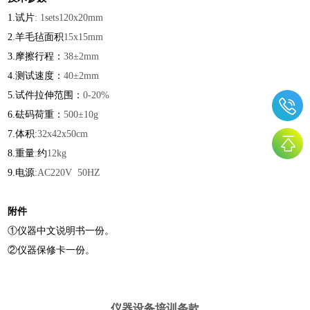
1.
试片
: 1sets120x20mm
2.
羊毛毡面积
15x15mm
3.
摩擦行程：
38±2mm
4.
测试速度：
40±2mm
5.
试件拉伸范围：
0-20%
6.
砝码荷重：
500±10g
7.
体积
:32x42x50cm
8.
重量
:
约
12kg
9.
电源
:AC220V 50HZ
附件
①仪器中文说明书一份。
②仪器保修卡一份。
仪器设备培训条款