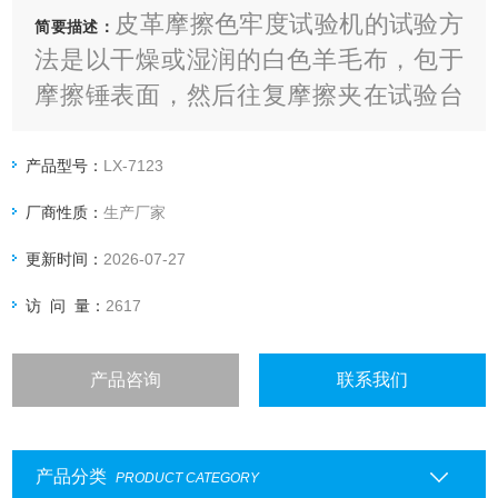
皮革摩擦色牢度试验机的试验方
简要描述：
法是以干燥或湿润的白色羊毛布，包于
摩擦锤表面，然后往复摩擦夹在试验台
上的试片实现测试的目的；包括了干燥
或者湿润两种测试方法。
产品型号：
LX-7123
厂商性质：
生产厂家
更新时间：
2026-07-27
访 问 量：
2617
产品咨询
联系我们
产品分类
PRODUCT CATEGORY