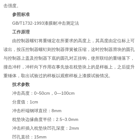
击强度。
参照标准
GB/T1732-1993漆膜耐冲击测定法
工作原理
由控制器螺钉将重锤定在所要求的高度上，其高度由定位标上可
读出，按压控制器螺钉则控制器弹簧被压缩，这时控制器滑块的圆孔
与控制器上盖及控制器下底的圆孔对正挂钩，使所联结的重锤落下，
撞击冲杆，冲杆向下作用在事先放在枕垫块上的是样板上，之后提升
重锤体，取出试验过的样板以观察样板上漆膜试验情况。
技术参数
冲击高度：0~50cm，0—100cm
分度值：1cm
冲击杆端钢球直径：8mm
枕垫块边缘曲度半径：2.5~3.0mm
冲击杆插入枕垫块凹孔深度：2mm
凹孔直径：15mm