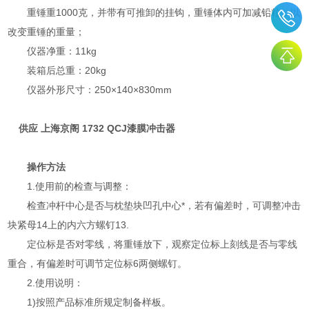
重锤重1000克，并带有可推卸的挂钩，重锤体内可加减铅粒，以
改变重锤的重量；
仪器净重：11kg
装箱后总重：20kg
仪器外形尺寸：250×140×830mm
供应 上海京阁 1732 QCJ漆膜冲击器
操作方法
1.使用前的检查与调整：
检查冲杆中心是否与枕垫块凹孔中心*，若有偏差时，可调整冲击
块紧母14上的内六方螺钉13.
定位标是否对零线，将重锤放下，观察定位标上刻线是否与零线
重合，有偏差时可调节定位标6两侧螺钉。
2.使用说明：
1)按照产品标准所规定制备样板。