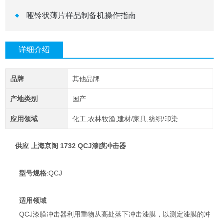
哑铃状薄片样品制备机操作指南
详细介绍
品牌
其他品牌
产地类别
国产
应用领域
化工,农林牧渔,建材/家具,纺织/印染
供应 上海京阁 1732 QCJ漆膜冲击器
型号规格
:QCJ
适用领域
QCJ漆膜冲击器利用重物从高处落下冲击漆膜，以测定漆膜的冲