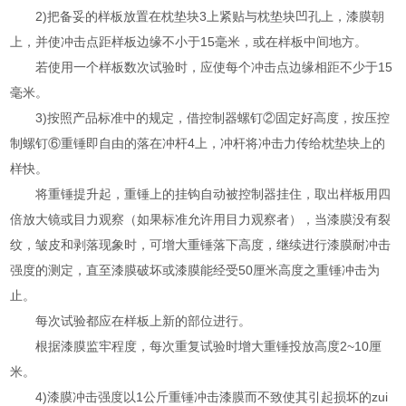
2)把备妥的样板放置在枕垫块3上紧贴与枕垫块凹孔上，漆膜朝
上，并使冲击点距样板边缘不小于15毫米，或在样板中间地方。
若使用一个样板数次试验时，应使每个冲击点边缘相距不少于15
毫米。
3)按照产品标准中的规定，借控制器螺钉②固定好高度，按压控
制螺钉⑥重锤即自由的落在冲杆4上，冲杆将冲击力传给枕垫块上的
样快。
将重锤提升起，重锤上的挂钩自动被控制器挂住，取出样板用四
倍放大镜或目力观察（如果标准允许用目力观察者），当漆膜没有裂
纹，皱皮和剥落现象时，可增大重锤落下高度，继续进行漆膜耐冲击
强度的测定，直至漆膜破坏或漆膜能经受50厘米高度之重锤冲击为
止。
每次试验都应在样板上新的部位进行。
根据漆膜监牢程度，每次重复试验时增大重锤投放高度2~10厘
米。
4)漆膜冲击强度以1公斤重锤冲击漆膜而不致使其引起损坏的zui