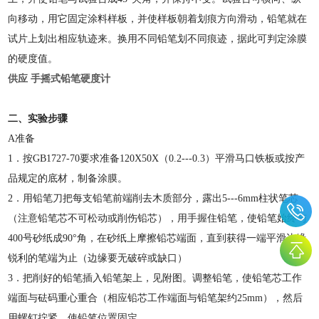
向移动，用它固定涂料样板，并使样板朝着划痕方向滑动，铅笔就在
试片上划出相应轨迹来。换用不同铅笔划不同痕迹，据此可判定涂膜
的硬度值。
供应 手摇式铅笔硬度计
二、实验步骤
A
准备
1．按GB1727-70要求准备120X50X（0.2---0.3）平滑马口铁板或按产
品规定的底材，制备涂膜。
2．用铅笔刀把每支铅笔前端削去木质部分，露出5---6mm柱状笔芯
（注意铅笔芯不可松动或削伤铅芯），用手握住铅笔，使铅笔始终与
400号砂纸成90°角，在砂纸上摩擦铅芯端面，直到获得一端平滑边缘
锐利的笔端为止（边缘要无破碎或缺口）
3．把削好的铅笔插入铅笔架上，见附图。调整铅笔，使铅笔芯工作
端面与砝码重心重合（相应铅芯工作端面与铅笔架约25mm），然后
用螺钉拧紧，使铅笔位置固定。