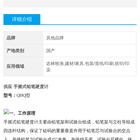
详细介绍
品牌
其他品牌
产地类别
国产
农林牧渔,建材/家具,包装/造纸/印刷,纺织/印
应用领域
染
供应 手摇式铅笔硬度计
型号：
QHQ
型
一、工作原理
手摇式铅笔硬度计主要由铅笔架和试验台组成，铅笔架与立柱等组成
四连杆结构，保证了砝码的重量垂直作用于铅笔芯与试验台的交点
上，并使铅笔与试验台成45°夹角，并保持不变。试验台可横向、纵