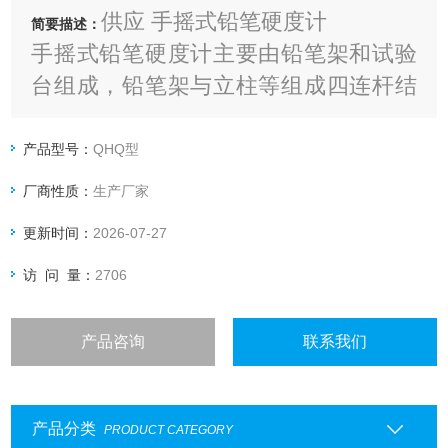
供应 手摇式铅笔硬度计
简要描述：
手摇式铅笔硬度计主要由铅笔架和试验
台组成，铅笔架与立柱等组成四连杆结
构，保证了砝码的重量垂直作用于铅笔
芯与试验台的交点上，并使铅笔与试验
产品型号：
QHQ型
台成45°夹角，并保持不变。
厂商性质：
生产厂家
更新时间：
2026-07-27
访 问 量：
2706
产品咨询
联系我们
产品分类
PRODUCT CATEGORY