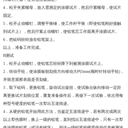
4．松开夹紧螺母，放入需测定的涂膜试片，然后拧紧螺母，使试片
固定。
5．松开止动螺钉，调整平衡锤，使工作杆平衡（即使铅笔刚好接触
到试片上），然后拧紧止动螺钉，使铅笔芯工作面离开涂膜试片。
6．把砝码轻轻放在铅笔架上。
以上，准备工作完成。
B测试
1．松开止动螺钉，使铅笔芯轻轻降下到被测涂膜试片上。
2．转动手轮，使涂膜板朝划痕方向移动大约5mm(顺时针转动手轮)，
并留意观察表面是否划破。
3．取下砝码，更换铅笔，旋动试台旋扭，使试验台纵向移动一定距
离更换试片划痕位置，重复准备操作后，再做下一次试验，依次用每
种型号硬度的铅笔一次犁出五道痕迹。
4．从硬的铅笔开始用此方法，当鉴定五道痕迹中，若有两次或两次
以上犁伤膜时，换上一级的铅笔，直到找出五道痕迹中，只有一次犁
伤涂膜的铅笔（或没有破坏）。则这一级铅笔的硬度值就代表被测涂