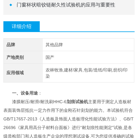
门窗杯状暗铰链耐久性试验机的应用与重要性
详细介绍
品牌
其他品牌
产地类别
国产
农林牧渔,建材/家具,包装/造纸/印刷,纺织/印
应用领域
染
一、设备用途
：
漆膜耐压/耐滑/耐洗刷HHC-6
划痕试验机
主要用于测定人造板材
表面装饰层抵抗一定力作用下的金刚石针刻划的能力。本试验机符合
GB/T17657-2013《人造板及饰面人造板理化性能试验方法》、GB/T
26696《家具用高分子材料台面板》进行“耐划痕性能测定"试验,是各
级质检部门和人造板生产企业的理想测试设备,可为您提供准确的试验