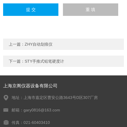
上一篇：
ZHY自动划痕仪
下一篇：
STY手推式铅笔硬度计
上海京阁仪器设备有限公司
地址：上海市嘉定区曹安公路3643号D区307厂房
邮箱：gary0816@163.com
传真：021-60403410