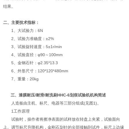
结果。
二、主要技术指标：
1、大试验力：6N
2、试验力准确度：±2%
3、试验旋转速度：5±1r/min
4、试验直径：φ90～100mm
5、金钢石针：φ2.35*13.3
6、外形尺寸：120*120*480mm
7、重量：20kg
三、漆膜耐压/耐滑/耐洗刷HHC-6划痕试验机机构简述
人造板由主机、标尺、电器等三部分组成(见图1)。
1工作原理
试验时，操作者将擦净表面的试样放在转盘上夹紧，试验面向
上。调节标尺升降机构，金刚石划针的尖部接触到试件，标尺上边缘