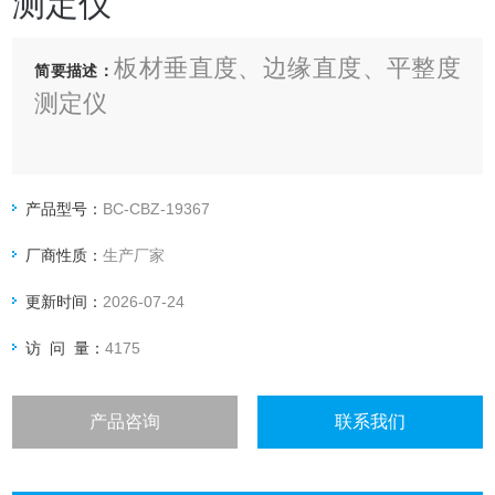
测定仪
板材垂直度、边缘直度、平整度
简要描述：
测定仪
应用领域
板材垂直度、边缘直度、平整（翘曲
产品型号：
BC-CBZ-19367
度）测定仪用于测量各类地板及人造板
厂商性质：
生产厂家
在死角垂直度、四边直线度及上下面平
更新时间：
2026-07-24
整度的测量。
访 问 量：
4175
符合标准
GB/T 18102-2007 浸渍纸层压木质地板
产品咨询
联系我们
GB/T 18103-2013 实木复合地板
GB/T 19367-2009 人造板的尺寸测定