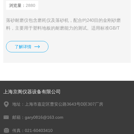
浏览量：
2880
落砂耐磨仪包含磨耗仪及落砂机，配合约240目的金刚砂磨
料，主要用于塑料地板的耐磨能力的测试。适用标准GB/T
4085-2015 半硬质聚氯乙烯块状地板，GB/T 11982.1-2015 聚
氯乙烯卷材地板 烯卷材地板。
了解详情
上海京阁仪器设备有限公司
地址：上海市嘉定区曹安公路3643号D区307厂房
邮箱：gary0816@163.com
传真：021-60403410