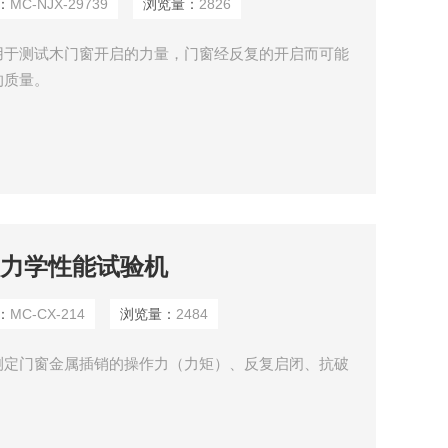
：
MC-NJX-29739
浏览量：
2826
用于测试木门窗开启的力量，门窗经反复的开启而可能
的质量。
插销力学性能试验机
：
MC-CX-214
浏览量：
2484
测定门窗金属插销的操作力（力矩）、反复启闭、抗破