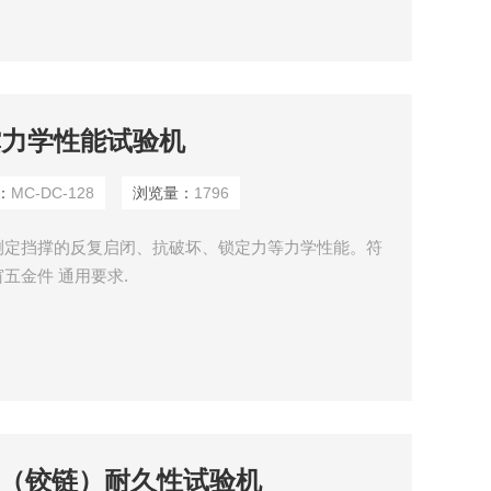
挡撑力学性能试验机
：
MC-DC-128
浏览量：
1796
测定挡撑的反复启闭、抗破坏、锁定力等力学性能。符
筑门窗五金件 通用要求.
合页（铰链）耐久性试验机