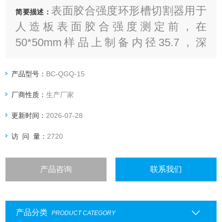
表面胶合强度环形槽切割器用于
简要描述：
人造板表面胶合强度测定前，在
50*50mm样品上制备内径35.7，深
0.3mm的环形槽，以便为表面胶合强度
有测定做基础性的工作。
产品型号：
BC-QGQ-15
厂商性质：
生产厂家
更新时间：
2026-07-28
访 问 量：
2720
产品咨询
联系我们
产品分类
PRODUCT CATEGORY